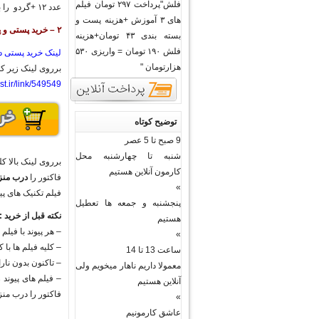
فلش"پرداخت ۲۹۷ تومان فیلم
عدد ۱۲ +گردو را به شماره ۹۱۹|۶۵|۵۹|۰۹۱۹ پیامک نمایید.
های ۳ آموزش +هزینه پست و
۲ – خرید پستی و پرداخت هزینه برروی فاکتور به مامور پست :
بسته بندی ۴۳ تومان+هزینه
فلش ۱۹۰ تومان = واریزی ۵۳۰
لینک خرید پستی د
هزارتومان "
برروی لینک زیر کل
st.ir/link/549549
توضیح کوتاه
9 صبح تا 5 عصر
شنبه تا چهارشنبه محل
برروی لینک بالا ک
کارمون آنلاین هستیم
فاکتور را
درب منزل
»
فیلم تکنیک های پی
پنجشنبه و جمعه ها تعطیل
نکته قبل از خرید :
هستیم
– هر پیوند با فیل
»
– کلیه فیلم ها با
ساعت 13 تا 14
– تاکنون بدون نار
معمولا داریم ناهار میخویم ولی
– فیلم های پیوند
آنلاین هستیم
فاکتور را درب من
»
عاشق کارمونیم