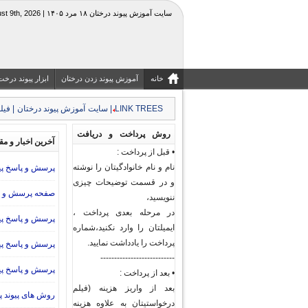
سایت آموزش پیوند درختان ۱۸ مرد ۱۴۰۵ | Sunday, August 9th, 2026
خانه
آموزش پیوند زدن درختان
ابزار پیوند درخت
LINK TREES | سایت آموزش پیوند درختان | فیلم جزوه آموزشی کشاورزی و منابع طبیعی|قیچی چاقوی پیوند
کرج
روش پرداخت و دریافت
آخرین اخبار و مق
• قبل از پرداخت :
فیلم های پیوند درختان و
نام و نام خانوادگیتان را نوشته
پرسش و پاسخ پیو
گیاهان
و در قسمت توضیحات چیزی
صفحه پرسش و پا
ننویسید،
در مرحله بعدی پرداخت ،
پرسش و پاسخ پی
ایمیلتان را وارد نکنید،شماره
پرداخت را یادداشت نمایید.
پرسش و پاسخ پی
---------------------------
پرسش و پاسخ پیو
• بعد از پرداخت :
بعد از واریز هزینه (فیلم
روش های پیوند پل
درخواستیتان به علاوه هزینه