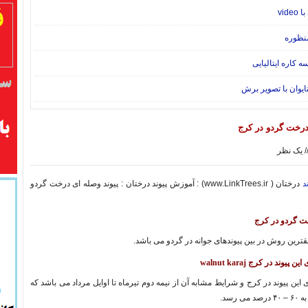
vid
منظوره
ه کاره ایتالیایی
تایوان با تصویر برش
درخت گردو در کرج
یک نظر
د
درختان ( www.LinkTrees.ir) : آموزش پیوند درختان : پیوند وصله ای درخت گردو
خت گردو در کرج
قترین روش در بین پیوندهای جوانه در گردو می باشد.
یوند در کرج walnut karaj
 این پیوند در کرج و شرایط مشابه آن از نیمه دوم تیرماه تا اوایل مرداد می باشد که
 رسد.