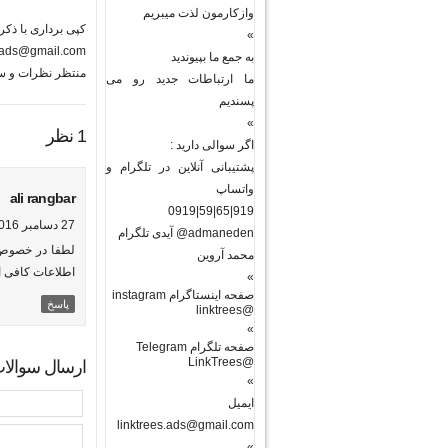
وازکارمون لذت میبریم
کپی برداری با ذکر منبع
»
s.ads@gmail.com
به جمع ما بپیوندید
منتظر نظرات و سو
ما ارتباطات جدید رو می
پسندیم
»
1 نظر
اگر سوالی دارید :
پشتیبانی آنلاین در تلگرام و
واتساپ
ali rangbar
919|65|59|0919
27 دسامبر 2016 در 7:02 ق.ظ
admaneden@ آیدی تلگرام
لطفا در خصوص ن
محمد آروین
اطلاعات کافی ا
»
صفحه اینستاگرام instagram
پاسخ
@linktrees
»
صفحه تلگرام Telegram
@LinkTrees
ارسال سوالا
»
ایمیل
linktrees.ads@gmail.com
»