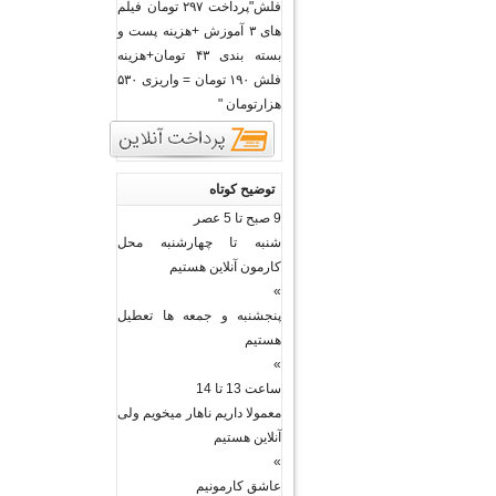
فلش"پرداخت ۲۹۷ تومان فیلم
های ۳ آموزش +هزینه پست و
بسته بندی ۴۳ تومان+هزینه
فلش ۱۹۰ تومان = واریزی ۵۳۰
هزارتومان "
توضیح کوتاه
9 صبح تا 5 عصر
شنبه تا چهارشنبه محل
کارمون آنلاین هستیم
»
پنجشنبه و جمعه ها تعطیل
هستیم
»
ساعت 13 تا 14
معمولا داریم ناهار میخویم ولی
آنلاین هستیم
»
عاشق کارمونیم