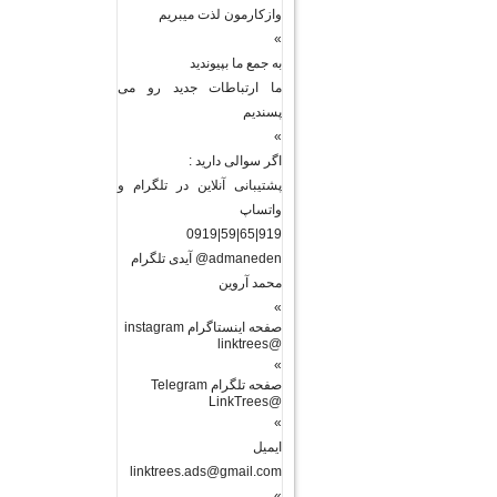
وازکارمون لذت میبریم
»
به جمع ما بپیوندید
ما ارتباطات جدید رو می
پسندیم
»
اگر سوالی دارید :
پشتیبانی آنلاین در تلگرام و
واتساپ
919|65|59|0919
admaneden@ آیدی تلگرام
محمد آروین
»
صفحه اینستاگرام instagram
@linktrees
»
صفحه تلگرام Telegram
@LinkTrees
»
ایمیل
linktrees.ads@gmail.com
»