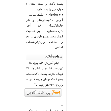
پست،پاکت و بسته بندی )
موارد زیر را به شماره
۹۱۹|۶۵|۵۹|۰۹۱۹ پیامک نمایید
آدرس ،کدپستی،نام و نام
خانوادگی،4 رقم آخر
کارت،شماره پرداخت،یک
ایمیل معتبر،مبلغ واریزی ،تاریخ
و ساعت واریز،توضیحات
اضافی
پرداخت آنلاین
1- فیلم آموزش کلیه پیوند ها
"پرداخت ۹۹ تومان فیلم ها+ ۴۳
تومان هزینه پست،پاکت،بسته
بندی+ ۱۹۰ تومان هزینه فلش =
واریزی ۳۳۲ هزارتومان "
-------------------------------------
--