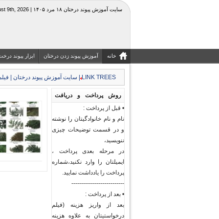
سایت آموزش پیوند درختان ۱۸ مرد ۱۴۰۵ | Sunday, August 9th, 2026
خانه
آموزش پیوند زدن درختان
ابزار پیوند درخت
LINK TREES | سایت آموزش پیوند درختان | فیلم جزوه آموزشی کشاورزی و منابع طبیعی|قیچی چاقوی پیوند
روش پرداخت و دریافت
• قبل از پرداخت :
فیلم های پیوند درختان و
نام و نام خانوادگیتان را نوشته
گیاهان
و در قسمت توضیحات چیزی
ننویسید،
در مرحله بعدی پرداخت ،
ایمیلتان را وارد نکنید،شماره
پرداخت را یادداشت نمایید.
---------------------------
• بعد از پرداخت :
بعد از واریز هزینه (فیلم
درخواستیتان به علاوه هزینه