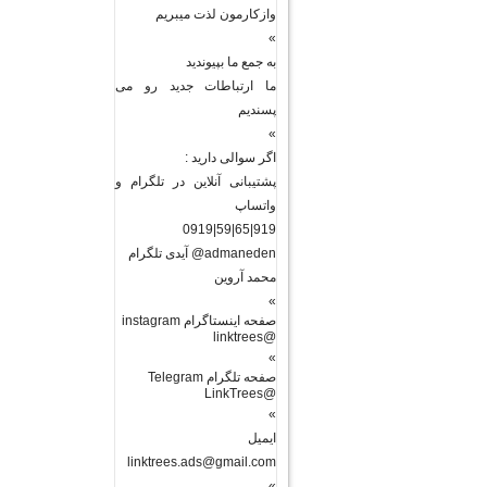
وازکارمون لذت میبریم
»
به جمع ما بپیوندید
ما ارتباطات جدید رو می
پسندیم
»
اگر سوالی دارید :
پشتیبانی آنلاین در تلگرام و
واتساپ
919|65|59|0919
admaneden@ آیدی تلگرام
محمد آروین
»
صفحه اینستاگرام instagram
@linktrees
»
صفحه تلگرام Telegram
@LinkTrees
»
ایمیل
linktrees.ads@gmail.com
»