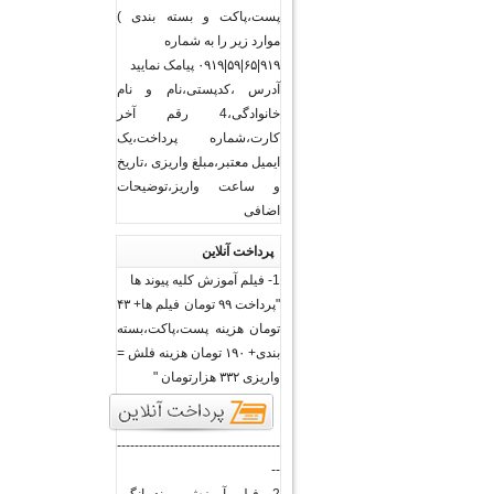
پست،پاکت و بسته بندی )
موارد زیر را به شماره
۹۱۹|۶۵|۵۹|۰۹۱۹ پیامک نمایید
آدرس ،کدپستی،نام و نام
خانوادگی،4 رقم آخر
کارت،شماره پرداخت،یک
ایمیل معتبر،مبلغ واریزی ،تاریخ
و ساعت واریز،توضیحات
اضافی
پرداخت آنلاین
1- فیلم آموزش کلیه پیوند ها
"پرداخت ۹۹ تومان فیلم ها+ ۴۳
تومان هزینه پست،پاکت،بسته
بندی+ ۱۹۰ تومان هزینه فلش =
واریزی ۳۳۲ هزارتومان "
-------------------------------------
--