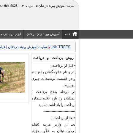
سایت آموزش پیوند درختان ۱۵ مرد ۱۴۰۵ | Thursday, August 6th, 2026
خانه
آموزش پیوند زدن درختان
ابزار پیوند درخت
LINK TREES | سایت آموزش پیوند درختان | فیلم جزوه آموزشی کشاورزی و منابع طبیعی|قیچی چاقوی پیوند
روش پرداخت و دریافت
• قبل از پرداخت :
فیلم های پیوند درختان و
نام و نام خانوادگیتان را نوشته
گیاهان
و در قسمت توضیحات چیزی
ننویسید،
در مرحله بعدی پرداخت ،
ایمیلتان را وارد نکنید،شماره
پرداخت را یادداشت نمایید.
---------------------------
• بعد از پرداخت :
بعد از واریز هزینه (فیلم
درخواستیتان به علاوه هزینه