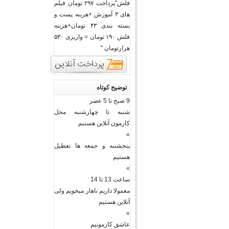
فلش"پرداخت ۲۹۷ تومان فیلم
های ۳ آموزش +هزینه پست و
بسته بندی ۴۳ تومان+هزینه
فلش ۱۹۰ تومان = واریزی ۵۳۰
هزارتومان "
توضیح کوتاه
9 صبح تا 5 عصر
شنبه تا چهارشنبه محل
کارمون آنلاین هستیم
»
پنجشنبه و جمعه ها تعطیل
هستیم
»
ساعت 13 تا 14
معمولا داریم ناهار میخویم ولی
آنلاین هستیم
»
عاشق کارمونیم