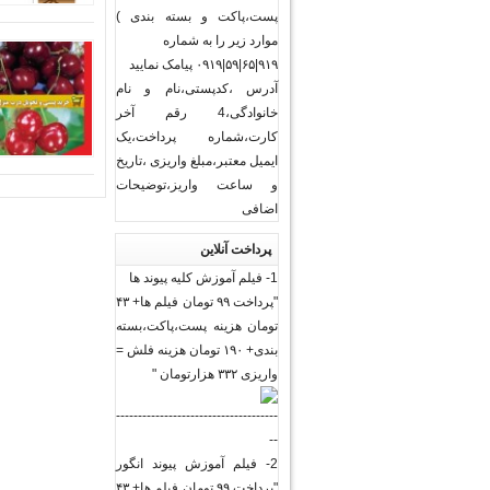
پست،پاکت و بسته بندی )
موارد زیر را به شماره
۹۱۹|۶۵|۵۹|۰۹۱۹ پیامک نمایید
آدرس ،کدپستی،نام و نام
خانوادگی،4 رقم آخر
کارت،شماره پرداخت،یک
ایمیل معتبر،مبلغ واریزی ،تاریخ
و ساعت واریز،توضیحات
اضافی
پرداخت آنلاین
1- فیلم آموزش کلیه پیوند ها
"پرداخت ۹۹ تومان فیلم ها+ ۴۳
تومان هزینه پست،پاکت،بسته
بندی+ ۱۹۰ تومان هزینه فلش =
واریزی ۳۳۲ هزارتومان "
-------------------------------------
--
2- فیلم آموزش پیوند انگور
"پرداخت ۹۹ تومان فیلم ها+ ۴۳