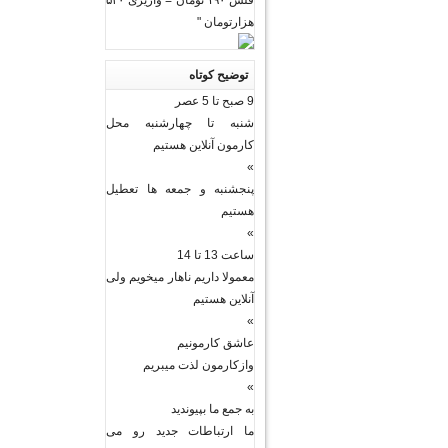
فلش ۱۹۰ تومان = واریزی ۵۳۰
هزارتومان "
توضیح کوتاه
9 صبح تا 5 عصر
شنبه تا چهارشنبه محل
کارمون آنلاین هستیم
»
پنجشنبه و جمعه ها تعطیل
هستیم
»
ساعت 13 تا 14
معمولا داریم ناهار میخویم ولی
آنلاین هستیم
»
عاشق کارمونیم
وازکارمون لذت میبریم
»
به جمع ما بپیوندید
ما ارتباطات جدید رو می