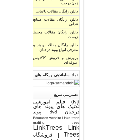
زدن درخت
دانلود رایگان مقالات باغبانی
دانلود رایگان مقالات صنایع
غذایی
دانلود رایگان مقالات محیط
زیست
دانلود رایگان مقالات پیوند و
معرفی انواع پیوند درختان
پرورش و فروش کاکتوس
علوفه ای
نماد ساماندهی پایگاه های
اینترنتی
دسترسی سریع
dvd فیلم آموزشی
تکنیک های پیوند های
درختان
dvd پیوند
Education website Links trees
grafting trees
LinkTrees
Link
Trees
| فروشگاه