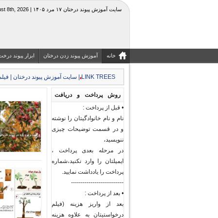
سایت آموزش پیوند درختان ۱۷ مرد ۱۴۰۵ | Saturday, August 8th, 2026
خانه
آموزش پیوند زدن درختان
ابزار پیوند درخت
LINK TREES | سایت آموزش پیوند درختان | فیلم جزوه آموزشی کشاورزی و منابع طبیعی|قیچی چاقوی پیوند
روش پرداخت و دریافت
• قبل از پرداخت :
فیلم های پیوند درختان و
نام و نام خانوادگیتان را نوشته
گیاهان
و در قسمت توضیحات چیزی
ننویسید،
در مرحله بعدی پرداخت ،
ایمیلتان را وارد نکنید،شماره
پرداخت را یادداشت نمایید.
---------------------------
• بعد از پرداخت :
بعد از واریز هزینه (فیلم
درخواستیتان به علاوه هزینه