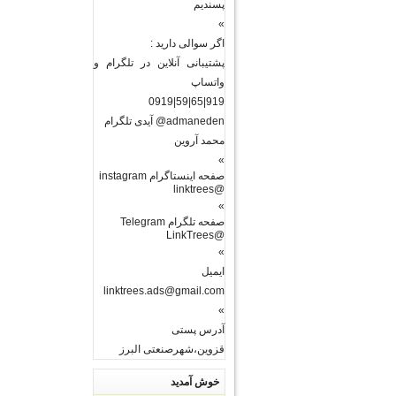
پسندیم
»
اگر سوالی دارید :
پشتیبانی آنلاین در تلگرام و
واتساپ
919|65|59|0919
admaneden@ آیدی تلگرام
محمد آروین
»
صفحه اینستاگرام instagram
@linktrees
»
صفحه تلگرام Telegram
@LinkTrees
»
ایمیل
linktrees.ads@gmail.com
»
آدرس پستی
قزوین،شهرصنعتی البرز
خوش آمدید