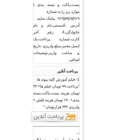
پست،پاکت و بسته بندی )
موارد زیر را به شماره
۹۱۹|۶۵|۵۹|۰۹۱۹ پیامک نمایید
آدرس ،کدپستی،نام و نام
خانوادگی،4 رقم آخر
کارت،شماره پرداخت،یک
ایمیل معتبر،مبلغ واریزی ،تاریخ
و ساعت واریز،توضیحات
اضافی
پرداخت آنلاین
1- فیلم آموزش کلیه پیوند ها
"پرداخت ۹۹ تومان فیلم ها+ ۴۳
تومان هزینه پست،پاکت،بسته
بندی+ ۱۹۰ تومان هزینه فلش =
واریزی ۳۳۲ هزارتومان "
-------------------------------------
--