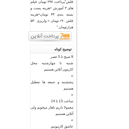
فلش"پرداخت ۲۹۷ تومان فیلم
های ۳ آموزش +هزینه پست و
بسته بندی ۴۳ تومان+هزینه
فلش ۱۹۰ تومان = واریزی ۵۳۰
هزارتومان "
توضیح کوتاه
9 صبح تا 5 عصر
شنبه تا چهارشنبه محل
کارمون آنلاین هستیم
»
پنجشنبه و جمعه ها تعطیل
هستیم
»
ساعت 13 تا 14
معمولا داریم ناهار میخویم ولی
آنلاین هستیم
»
عاشق کارمونیم