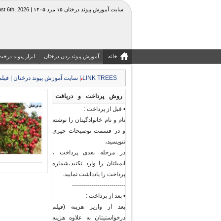
سایت آموزش پیوند درختان ۱۵ مرد ۱۴۰۵ | Thursday, August 6th, 2026
خانه
آموزش پیوند زدن درختان
ابزار پیوند درخت
LINK TREES | سایت آموزش پیوند درختان | فیلم جزوه آموزشی کشاورزی و منابع طبیعی|قیچی چاقوی پیوند
روش پرداخت و دریافت
• قبل از پرداخت :
فیلم های پیوند درختان و
نام و نام خانوادگیتان را نوشته
گیاهان
و در قسمت توضیحات چیزی
ننویسید،
در مرحله بعدی پرداخت ،
ایمیلتان را وارد نکنید،شماره
پرداخت را یادداشت نمایید.
---------------------------
• بعد از پرداخت :
بعد از واریز هزینه (فیلم
درخواستیتان به علاوه هزینه