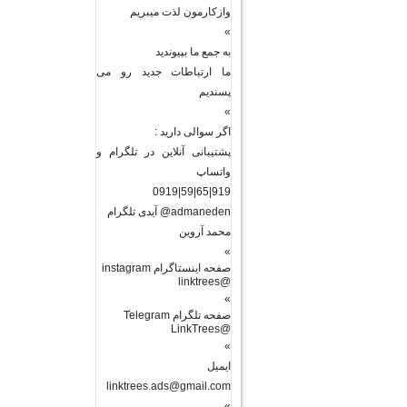
وازکارمون لذت میبریم
»
به جمع ما بپیوندید
ما ارتباطات جدید رو می
پسندیم
»
اگر سوالی دارید :
پشتیبانی آنلاین در تلگرام و
واتساپ
919|65|59|0919
admaneden@ آیدی تلگرام
محمد آروین
»
صفحه اینستاگرام instagram
@linktrees
»
صفحه تلگرام Telegram
@LinkTrees
»
ایمیل
linktrees.ads@gmail.com
»