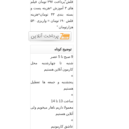
فلش"پرداخت ۲۹۷ تومان فیلم
های ۳ آموزش +هزینه پست و
بسته بندی ۴۳ تومان+هزینه
فلش ۱۹۰ تومان = واریزی ۵۳۰
هزارتومان "
توضیح کوتاه
9 صبح تا 5 عصر
شنبه تا چهارشنبه محل
کارمون آنلاین هستیم
»
پنجشنبه و جمعه ها تعطیل
هستیم
»
ساعت 13 تا 14
معمولا داریم ناهار میخویم ولی
آنلاین هستیم
»
عاشق کارمونیم