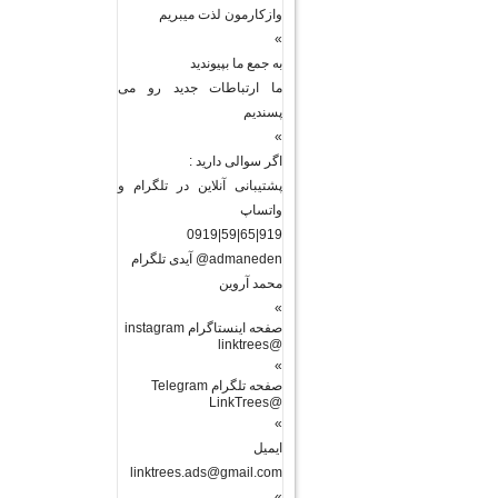
وازکارمون لذت میبریم
»
به جمع ما بپیوندید
ما ارتباطات جدید رو می
پسندیم
»
اگر سوالی دارید :
پشتیبانی آنلاین در تلگرام و
واتساپ
919|65|59|0919
admaneden@ آیدی تلگرام
محمد آروین
»
صفحه اینستاگرام instagram
@linktrees
»
صفحه تلگرام Telegram
@LinkTrees
»
ایمیل
linktrees.ads@gmail.com
»