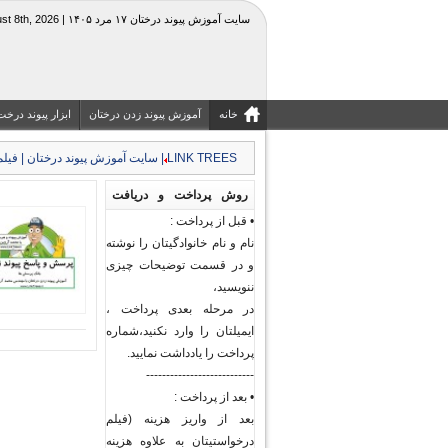
سایت آموزش پیوند درختان ۱۷ مرد ۱۴۰۵ | Saturday, August 8th, 2026
خانه
آموزش پیوند زدن درختان
ابزار پیوند درخت
LINK TREES | سایت آموزش پیوند درختان | فیلم جزوه آموزشی کشاورزی و منابع طبیعی|قیچی چاقوی پیوند
روش پرداخت و دریافت
• قبل از پرداخت :
فیلم های پیوند درختان و
نام و نام خانوادگیتان را نوشته
گیاهان
و در قسمت توضیحات چیزی
ننویسید،
در مرحله بعدی پرداخت ،
ایمیلتان را وارد نکنید،شماره
پرداخت را یادداشت نمایید.
---------------------------
• بعد از پرداخت :
بعد از واریز هزینه (فیلم
درخواستیتان به علاوه هزینه