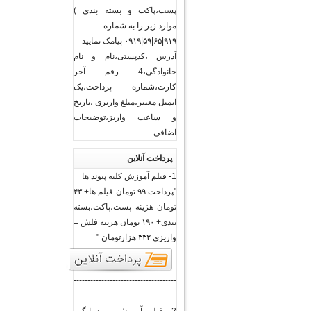
پست،پاکت و بسته بندی )
موارد زیر را به شماره
۹۱۹|۶۵|۵۹|۰۹۱۹ پیامک نمایید
آدرس ،کدپستی،نام و نام
خانوادگی،4 رقم آخر
کارت،شماره پرداخت،یک
ایمیل معتبر،مبلغ واریزی ،تاریخ
و ساعت واریز،توضیحات
اضافی
پرداخت آنلاین
1- فیلم آموزش کلیه پیوند ها
"پرداخت ۹۹ تومان فیلم ها+ ۴۳
تومان هزینه پست،پاکت،بسته
بندی+ ۱۹۰ تومان هزینه فلش =
واریزی ۳۳۲ هزارتومان "
-------------------------------------
--