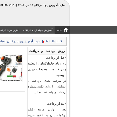
سایت آموزش پیوند درختان ۱۵ مرد ۱۴۰۵ | Thursday, August 6th, 2026
خانه
آموزش پیوند زدن درختان
ابزار پیوند درخت
LINK TREES | سایت آموزش پیوند درختان | فیلم جزوه آموزشی کشاورزی و منابع طبیعی|قیچی چاقوی پیوند
روش پرداخت و دریافت
• قبل از پرداخت :
فیلم های پیوند درختان و
نام و نام خانوادگیتان را نوشته
گیاهان
و در قسمت توضیحات چیزی
ننویسید،
در مرحله بعدی پرداخت ،
ایمیلتان را وارد نکنید،شماره
پرداخت را یادداشت نمایید.
---------------------------
• بعد از پرداخت :
بعد از واریز هزینه (فیلم
درخواستیتان به علاوه هزینه