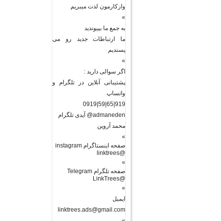
وازکارمون لذت میبریم
»
به جمع ما بپیوندید
ما ارتباطات جدید رو می
پسندیم
»
اگر سوالی دارید :
پشتیبانی آنلاین در تلگرام و
واتساپ
919|65|59|0919
admaneden@ آیدی تلگرام
محمد آروین
»
صفحه اینستاگرام instagram
@linktrees
»
صفحه تلگرام Telegram
@LinkTrees
»
ایمیل
linktrees.ads@gmail.com
»