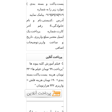
پست،پاکت و بسته بندی )
موارد زیر را به شماره
۹۱۹|۶۵|۵۹|۰۹۱۹ پیامک نمایید
آدرس ،کدپستی،نام و نام
خانوادگی،4 رقم آخر
کارت،شماره پرداخت،یک
ایمیل معتبر،مبلغ واریزی ،تاریخ
و ساعت واریز،توضیحات
اضافی
پرداخت آنلاین
1- فیلم آموزش کلیه پیوند ها
"پرداخت ۹۹ تومان فیلم ها+ ۴۳
تومان هزینه پست،پاکت،بسته
بندی+ ۱۹۰ تومان هزینه فلش =
واریزی ۳۳۲ هزارتومان "
-------------------------------------
--