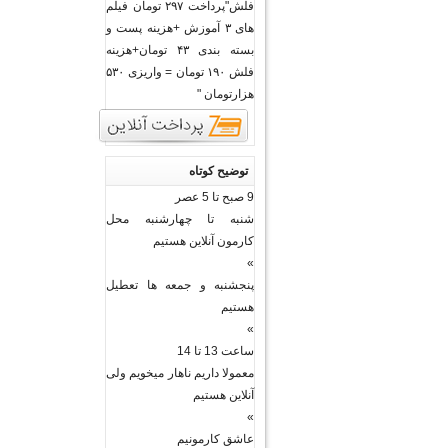
فلش"پرداخت ۲۹۷ تومان فیلم
های ۳ آموزش +هزینه پست و
بسته بندی ۴۳ تومان+هزینه
فلش ۱۹۰ تومان = واریزی ۵۳۰
هزارتومان "
توضیح کوتاه
9 صبح تا 5 عصر
شنبه تا چهارشنبه محل
کارمون آنلاین هستیم
»
پنجشنبه و جمعه ها تعطیل
هستیم
»
ساعت 13 تا 14
معمولا داریم ناهار میخویم ولی
آنلاین هستیم
»
عاشق کارمونیم